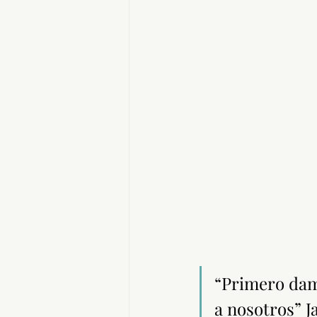
“Primero damo
a nosotros” J