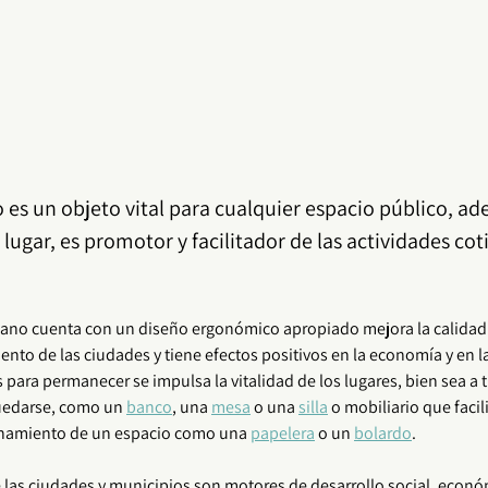
o es un objeto vital para cualquier espacio público, a
 lugar, es promotor y facilitador de las actividades cot
bano
 cuenta con un diseño ergonómico apropiado mejora la calidad d
nto de las ciudades y tiene efectos positivos en la economía y en la 
para permanecer se impulsa la vitalidad de los lugares, bien sea a t
uedarse, como un 
banco
, una 
mesa
 o una 
silla
 o mobiliario que facili
namiento de un espacio como una 
papelera
 o un 
bolardo
. 
las ciudades y municipios son motores de desarrollo social, económic