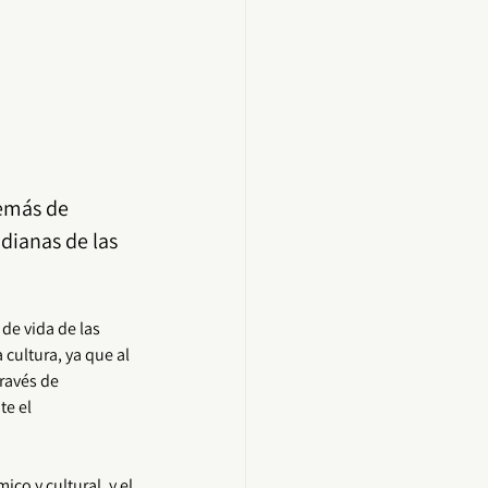
demás de 
idianas de las 
e vida de las 
cultura, ya que al 
ravés de 
te el 
o y cultural, y el 