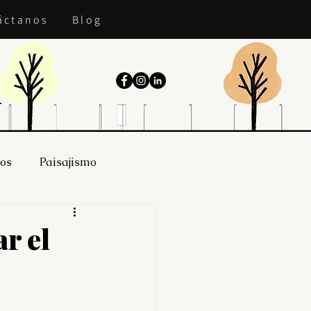
áctanos
Blog
ios
Paisajismo
r el