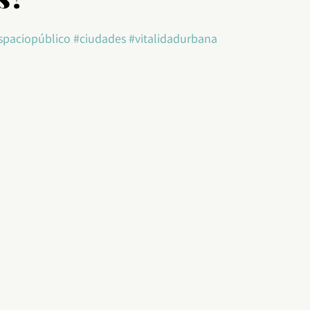
spaciopúblico
#ciudades
#vitalidadurbana