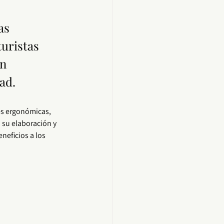
as 
uristas 
n 
ad. 
es ergonómicas, 
 su elaboración y 
neficios a los 