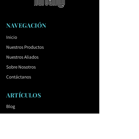
cava un hoyo en el suelo con un
diámetro de unos 40 cm. Levantar el
sillón con la pata antes de cavar el
NAVEGACIÓN
hoyo. Estabiliza el sillón tanto en altura
como oblicuo. El tubo que forma el
Inicio
borde delantero del asiento debe
Nuestros Productos
quedar aproximadamente 42 cm por
encima de la superficie del suelo
Nuestros Aliados
acabado.
Sobre Nosotros
El
modelo acoplable
tiene una placa de
Contáctanos
pie perforada para montaje con tornillo
M10. La pata siempre debe estar
montada en la silla. Como el asiento
ARTÍCULOS
esta levemente inclinado, esto es
Blog
importante ya que una pequeña
desviación de ángulo puede afectar la
Catálogo
ergonomía del asiento.
ENLACE ÚTIL