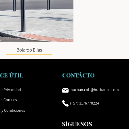
Bolardo Elias
CE ÚTIL
CONTÁCTO
de Privacidad
hurban.col-@hurbanco.com
de Cookies
(+57) 3176770224
s
y Condiciones
SÍGUENOS