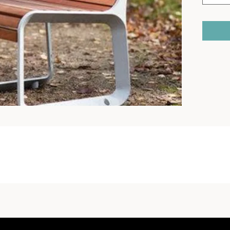
Tipo de 
de alumi
mediante 
Acabado
suministr
pedido, 
protecci
Estructu
aleación
Asiento:
sección 
listones
sección 
Respald
sección 
listón d
rectangu
Colores:
en polvo
Anclaje: