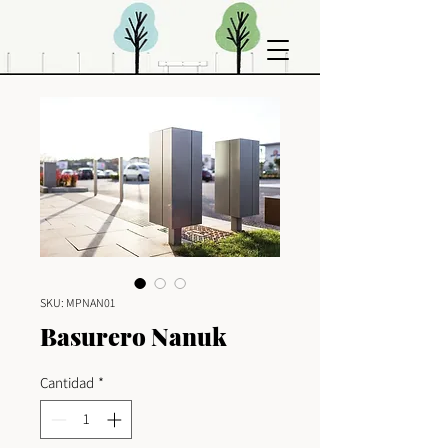
SKU: MPNAN01
Basurero Nanuk
Cantidad
*