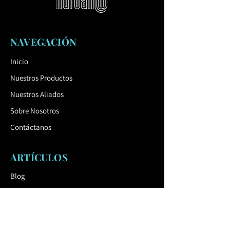
acero.
Tablero:
12 laminas de madera maciza
de sección transversal rectangular con
grabado de tablero de ajedrez.
NAVEGACIÓN
Colores:
Tonalidades de pinturas de
Inicio
poliéster en polvo con fina estructura
mate.
Nuestros Productos
Anclaje:
Anclaje sobre el pavimento a
Nuestros Aliados
una base de hormigón mediante varillas
roscadas M12.
Sobre Nosotros
Contáctanos
ARTÍCULOS
Blog
Catálogo
ENLACE ÚTIL