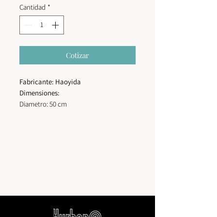
Cantidad
*
Cotizar
Fabricante: Haoyida
Dimensiones:
Diametro: 50 cm
Altura: 120 cm
Profundidad de plantación: 100 cm
Material:
Acero inoxidable.
Tratamiento de superficie:
imprimación rica en zinc +
recubrimiento en polvo para exteriores.
Colores:
Colores disponibles segun
carta de colores RAL.
Tornillos:
Repuestos de acero
inoxidable