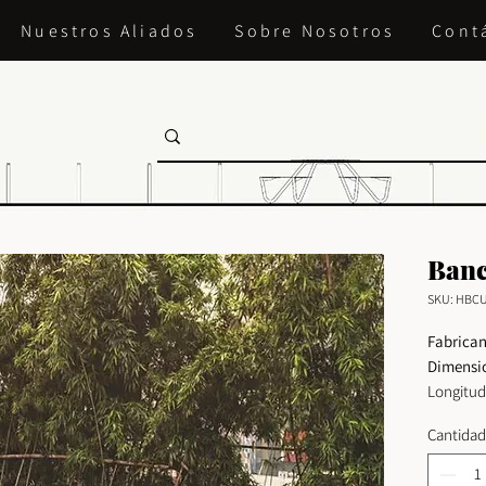
Nuestros Aliados
Sobre Nosotros
Cont
Banc
SKU: HBC
Fabrican
Dimensi
Longitud
Ancho: 5
Cantidad
Altura: 
Material