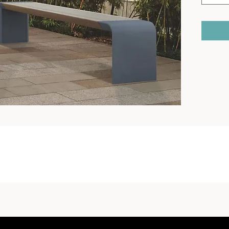
plástica.
Tratamie
zinc y r
Color pa
colores p
Caracter
antioxida
resistent
Montaje
ensambla
soportes
con torni