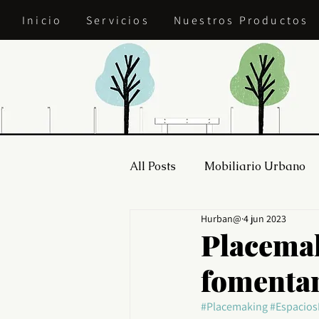
Inicio
Servicios
Nuestros Productos
All Posts
Mobiliario Urbano
Hurban@
4 jun 2023
Placemak
fomentan
#Placemaking
#Espacios