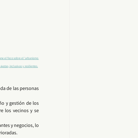
e el foco sobre el 'urbanismo 
stas, inclusivas y resilientes.
da de las personas 
 en el proceso de diseño y gestión de los 
e los vecinos y se 
ntes y negocios, lo 
rioradas.