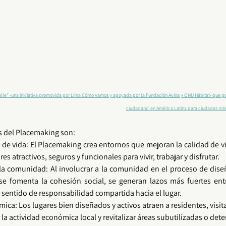
lle" -una iniciativa promovida por Lima Cómo Vamos y apoyada por la Fundación Avina y ONU Hábitat- que pon
ciudadano' en América Latina para ciudades más ju
 del 
Placemaking
 son:
de vida: El 
Placemaking
 crea entornos que mejoran la calidad de vi
es atractivos, seguros y funcionales para vivir, trabajar y disfrutar.
la 
comunidad
: Al involucrar a la 
comunidad
 se fomenta la cohesión social, se generan lazos más fuertes entr
entido de responsabilidad compartida hacia el lugar.
ca: Los lugares bien diseñados y activos atraen a residentes, visita
a actividad económica local y revitalizar áreas subutilizadas o dete