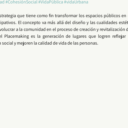
dad
#CohesiónSocial
#VidaPública
#vidaUrbana
strategia que tiene como fin transformar los 
espacios públicos
 en 
cipativos. El concepto va más allá del diseño y las cualidades estét
olucrar a la 
comunidad
 en el proceso de creación y revitalización 
el 
Placemaking
 es la generación de lugares que logren reflejar l
social y mejoren la calidad de vida de las personas.