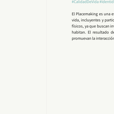
#CalidadDeVida
#Identi
El 
Placemaking
 es una e
vida, incluyentes y parti
físicos, ya que buscan inv
habitan. El resultado d
promuevan la interacción 