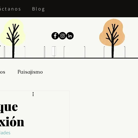
áctanos
Blog
ios
Paisajismo
que
xión
dades