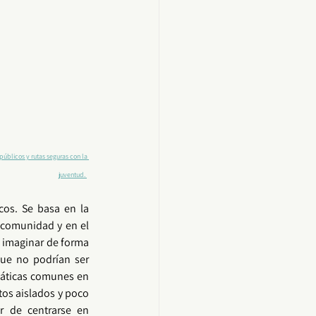
úblicos y rutas seguras con la 
juventud. 
cos
. Se basa en la 
comunidad
 y en el 
e imaginar de forma 
ue no podrían ser 
máticas comunes en 
os aislados y poco 
r de centrarse en 