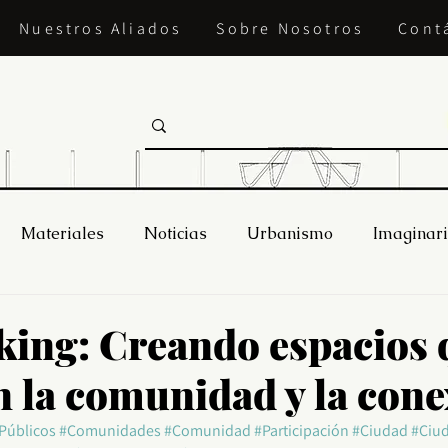
Nuestros Aliados
Sobre Nosotros
Cont
Materiales
Noticias
Urbanismo
Imaginar
ing: Creando espacios 
 la comunidad y la cone
Públicos
#Comunidades
#Comunidad
#Participación
#Ciudad
#Ciu