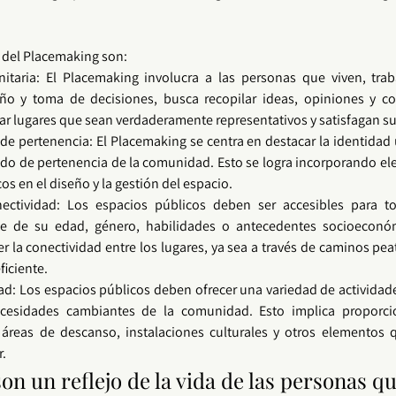
 del
 Placemaking 
son:
itaria
: El 
Placemaking
 involucra a las personas que viven, trab
ear lugares que sean verdaderamente representativos y satisfagan s
 de pertenencia: El 
Placemaking
 se centra en destacar la identidad 
ido de pertenencia de la 
comunidad
. Esto se logra incorporando el
cos en el diseño y la gestión del espacio.
nectividad: Los 
espacios públicos
 deben ser accesibles para to
e de su edad, género, habilidades o antecedentes socioeconóm
la conectividad entre los lugares, ya sea a través de caminos peato
ficiente.
ad: Los 
espacios públicos
 deben ofrecer una variedad de actividade
cesidades cambiantes de la comunidad. Esto implica proporcio
 áreas de descanso, instalaciones culturales y otros elementos q
r.
on un reflejo de la vida de las personas qu