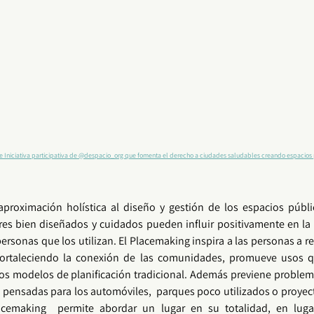
le Iniciativa participativa de @despacio_org que fomenta el derecho a ciudades saludables creando espacios p
aproximación holística al diseño y gestión de los 
espacios públi
res bien diseñados y cuidados pueden influir positivamente en la 
rsonas que los utilizan. El 
Placemaking
 inspira a las personas a r
fortaleciendo la conexión de las 
comunidades
, promueve usos q
los modelos de planificación tradicional. Además previene proble
 pensadas para los automóviles,  parques poco utilizados o proyect
acemaking
  permite abordar un lugar en su totalidad, en luga