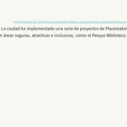
Imagen Tomada de: The High Line Organization-Photo by Joan Garvin-https://www.thehighline.o
 La ciudad ha implementado una serie de proyectos de 
Placemaki
en áreas seguras, atractivas e inclusivas, como el Parque Biblioteca