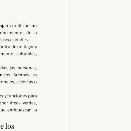
ajan o utilizan un 
espacio en su diseño y toma de decisiones, busca recopilar ideas, opiniones y conocimientos de la 
us necesidades.
única de un lugar y 
ementos culturales, 
das las personas, 
icos. Además, es 
nales, ciclovías o 
s y funciones para 
nar áreas verdes, 
ue enriquezcan la 
e los 