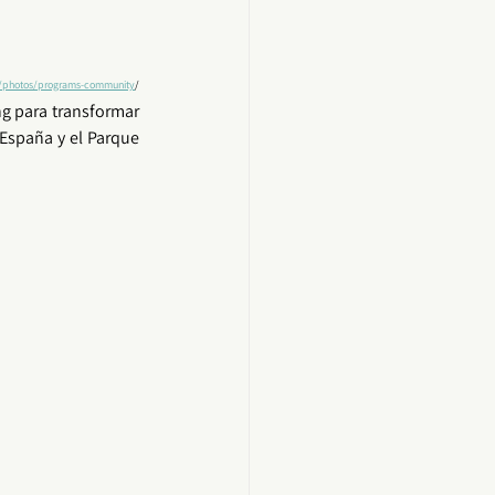
rg/photos/programs-community
/
ng
 para transformar 
 España y el Parque 