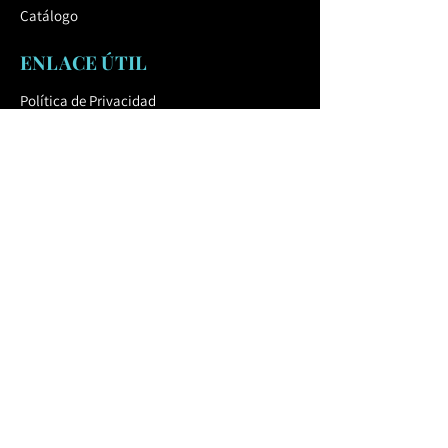
Catálogo
ENLACE ÚTIL
Política de Privacidad
Política de Cookies
Términos
y Condiciones
CONTÁCTO
hurban.col-@hurbanco.com
(+57)
3176770224
SÍGUENOS