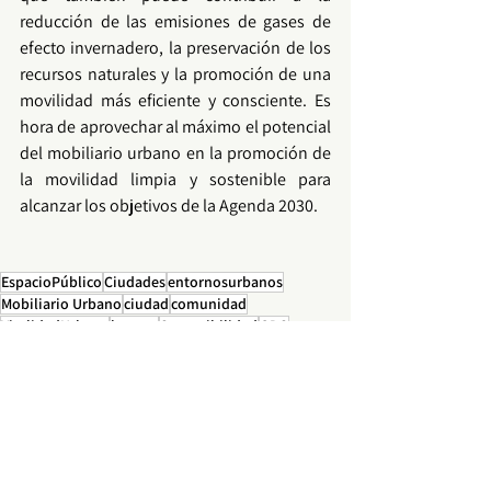
reducción de las emisiones de gases de 
efecto invernadero, la preservación de los 
recursos naturales y la promoción de una 
movilidad
 más eficiente y consciente. Es 
hora de aprovechar al máximo el potencial 
del 
mobiliario urbano
 en la promoción de 
la 
movilidad limpia
 y 
sostenible
 para 
alcanzar los objetivos de la 
Agenda 2030
.
EspacioPúblico
Ciudades
entornosurbanos
Mobiliario Urbano
ciudad
comunidad
VitalidadUrbana
bancos
Sostenibilidad
ODS
ObjetivosdeDesarrolloSostenible
Mobiliario Urbano
Urbanismo