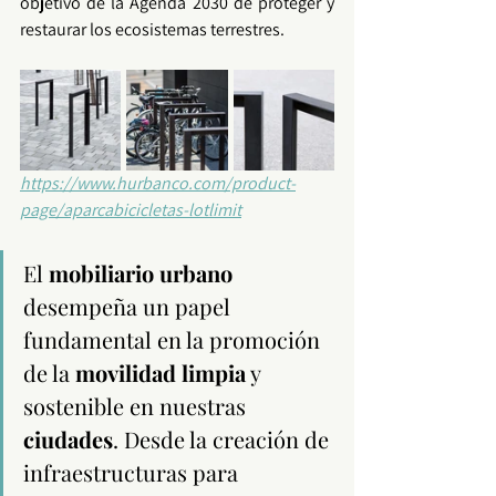
objetivo de la 
Agenda 2030
 de proteger y 
restaurar los ecosistemas terrestres.
https://www.hurbanco.com/product-
page/aparcabicicletas-lotlimit
El 
mobiliario urbano
desempeña un papel 
fundamental en la promoción 
de la 
movilidad limpia
 y 
sostenible en nuestras 
ciudades
. Desde la creación de 
infraestructuras para 