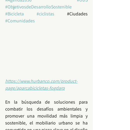
#ObjetivosdeDesarrolloSostenible
#Bicicleta
#ciclistas
 #
Ciudades 
#Comunidades
https://www.hurbanco.com/product-
page/aparcabicicletas-fogdarp
En la búsqueda de soluciones para 
combatir los desafíos ambientales y 
promover una 
movilidad
 más limpia y 
sostenible, el 
mobiliario urbano
 se ha 
convertido en una pieza clave en el diseño 