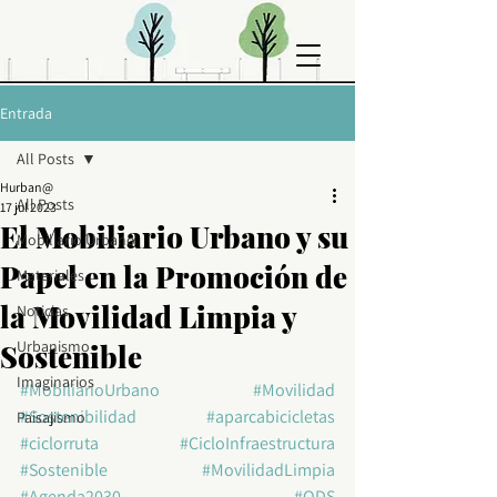
Entrada
All Posts
Hurban@
All Posts
17 jul 2023
El Mobiliario Urbano y su
Mobiliario Urbano
Papel en la Promoción de
Materiales
la Movilidad Limpia y
Noticias
Urbanismo
Sostenible
Imaginarios
#MobiliarioUrbano
#Movilidad
#Sostenibilidad
#aparcabicicletas
Paisajismo
#ciclorruta
#CicloInfraestructura
#Sostenible
#MovilidadLimpia
#Agenda2030
#ODS