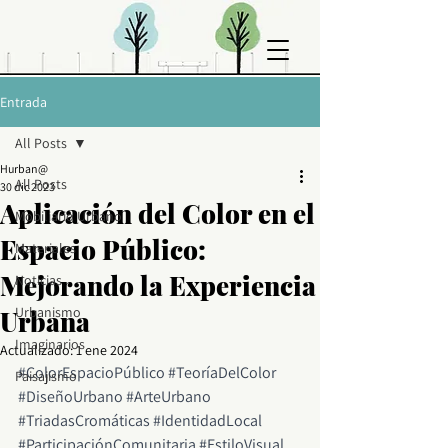
Entrada
All Posts
Hurban@
All Posts
30 dic 2023
Aplicación del Color en el
Mobiliario Urbano
Espacio Público:
Materiales
Mejorando la Experiencia
Noticias
Urbanismo
Urbana
Imaginarios
Actualizado:
1 ene 2024
#ColorEspacioPúblico
#TeoríaDelColor
Paisajismo
#DiseñoUrbano
#ArteUrbano
#TriadasCromáticas
#IdentidadLocal
#ParticipaciónComunitaria
#EstiloVisual