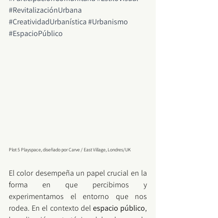
#RevitalizaciónUrbana
#CreatividadUrbanística
#Urbanismo
#EspacioPúblico
Plot 5 Playspace, diseñado por 
Carve
 / East Village, Londres
/
UK
El color desempeña un papel crucial en la 
forma en que percibimos y 
experimentamos el entorno que nos 
rodea. En el contexto del
 espacio público
, 